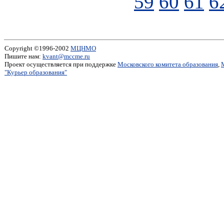
59
60
61
6
Copyright ©1996-2002
МЦНМО
Пишите нам:
kvant@mccme.ru
Проект осуществляется при поддержке
Московского комитета образования
,
"Курьер образования"