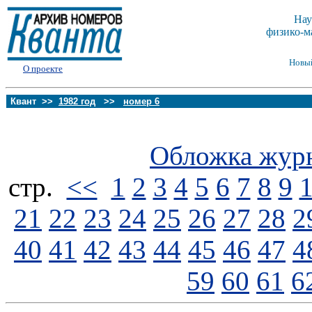
Нау
физико-м
Новы
О проекте
Квант >>
1982 год
>>
номер 6
Обложка жур
стp.
<<
1
2
3
4
5
6
7
8
9
21
22
23
24
25
26
27
28
2
40
41
42
43
44
45
46
47
4
59
60
61
6