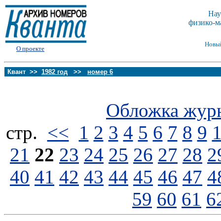
Нау
физико-м
Новы
О проекте
Квант >>
1982 год
>>
номер 6
Обложка жур
стp.
<<
1
2
3
4
5
6
7
8
9
21
22
23
24
25
26
27
28
2
40
41
42
43
44
45
46
47
4
59
60
61
6