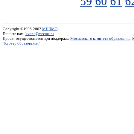
59
60
61
6
Copyright ©1996-2002
МЦНМО
Пишите нам:
kvant@mccme.ru
Проект осуществляется при поддержке
Московского комитета образования
,
"Курьер образования"