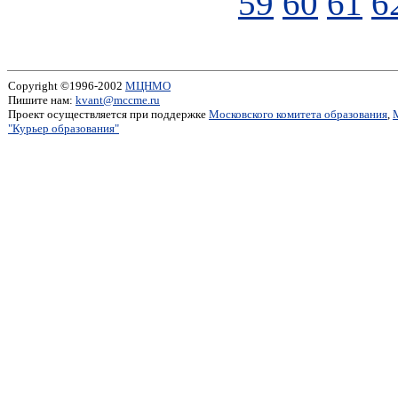
59
60
61
6
Copyright ©1996-2002
МЦНМО
Пишите нам:
kvant@mccme.ru
Проект осуществляется при поддержке
Московского комитета образования
,
"Курьер образования"