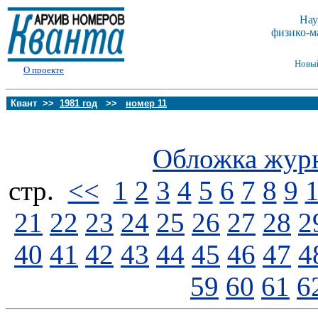
Нау
физико-м
Новы
О проекте
Квант >>
1981 год
>>
номер 11
Обложка жур
стp.
<<
1
2
3
4
5
6
7
8
9
21
22
23
24
25
26
27
28
2
40
41
42
43
44
45
46
47
4
59
60
61
6