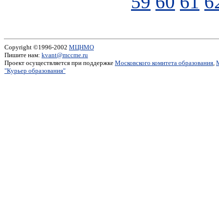
59
60
61
6
Copyright ©1996-2002
МЦНМО
Пишите нам:
kvant@mccme.ru
Проект осуществляется при поддержке
Московского комитета образования
,
"Курьер образования"