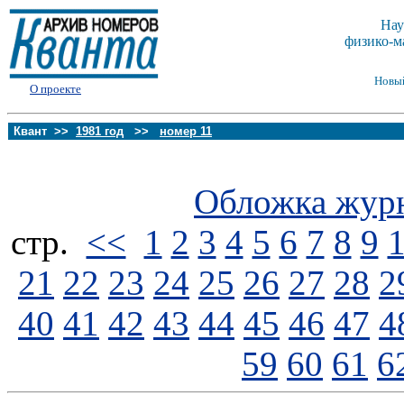
Нау
физико-м
Новы
О проекте
Квант >>
1981 год
>>
номер 11
Обложка жур
стp.
<<
1
2
3
4
5
6
7
8
9
21
22
23
24
25
26
27
28
2
40
41
42
43
44
45
46
47
4
59
60
61
6