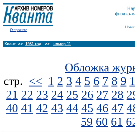
Нау
физико-м
Новы
О проекте
Квант >>
1981 год
>>
номер 11
Обложка жур
стp.
<<
1
2
3
4
5
6
7
8
9
21
22
23
24
25
26
27
28
2
40
41
42
43
44
45
46
47
4
59
60
61
6