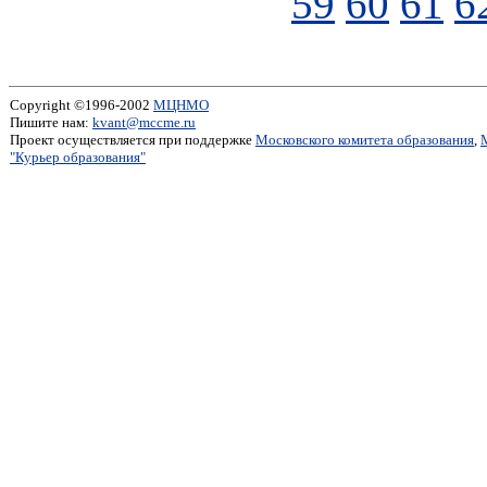
59
60
61
6
Copyright ©1996-2002
МЦНМО
Пишите нам:
kvant@mccme.ru
Проект осуществляется при поддержке
Московского комитета образования
,
"Курьер образования"