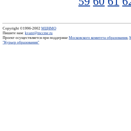
59
60
61
6
Copyright ©1996-2002
МЦНМО
Пишите нам:
kvant@mccme.ru
Проект осуществляется при поддержке
Московского комитета образования
,
"Курьер образования"