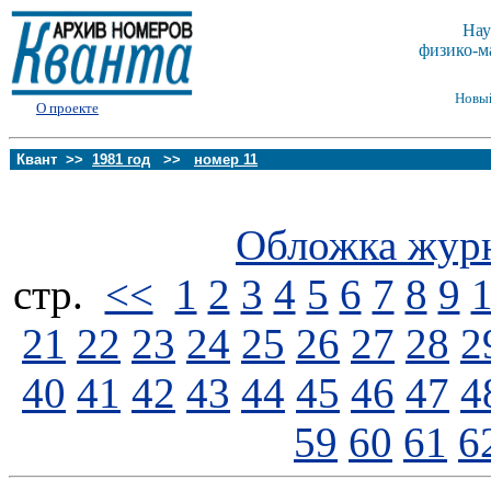
Нау
физико-м
Новы
О проекте
Квант >>
1981 год
>>
номер 11
Обложка жур
стp.
<<
1
2
3
4
5
6
7
8
9
21
22
23
24
25
26
27
28
2
40
41
42
43
44
45
46
47
4
59
60
61
6