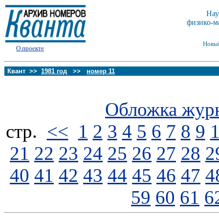
Нау
физико-м
Новы
О проекте
Квант >>
1981 год
>>
номер 11
Обложка жур
стp.
<<
1
2
3
4
5
6
7
8
9
21
22
23
24
25
26
27
28
2
40
41
42
43
44
45
46
47
4
59
60
61
6