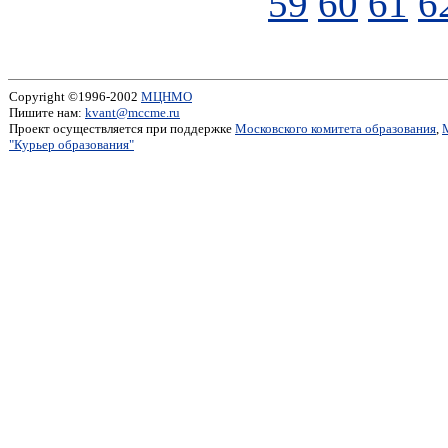
59
60
61
6
Copyright ©1996-2002
МЦНМО
Пишите нам:
kvant@mccme.ru
Проект осуществляется при поддержке
Московского комитета образования
,
"Курьер образования"