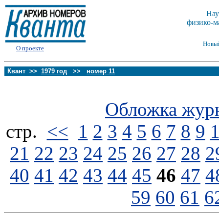
Нау
физико-м
Новы
О проекте
Квант >>
1979 год
>>
номер 11
Обложка жур
стp.
<<
1
2
3
4
5
6
7
8
9
21
22
23
24
25
26
27
28
2
40
41
42
43
44
45
46
47
4
59
60
61
6