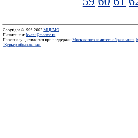
59
60
61
6
Copyright ©1996-2002
МЦНМО
Пишите нам:
kvant@mccme.ru
Проект осуществляется при поддержке
Московского комитета образования
,
"Курьер образования"