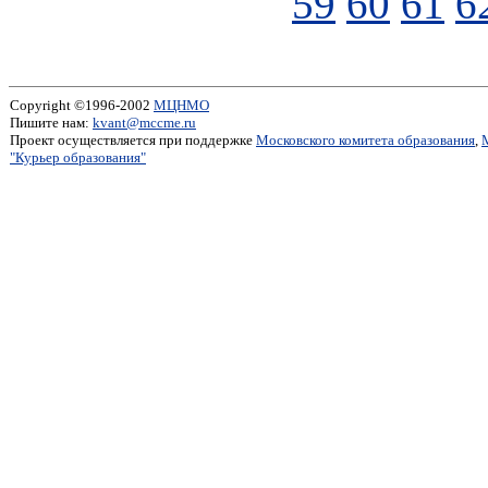
59
60
61
6
Copyright ©1996-2002
МЦНМО
Пишите нам:
kvant@mccme.ru
Проект осуществляется при поддержке
Московского комитета образования
,
"Курьер образования"