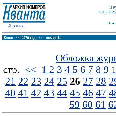
Нау
физико-м
Новы
О проекте
Квант >>
1979 год
>>
номер 11
Обложка жур
стp.
<<
1
2
3
4
5
6
7
8
9
21
22
23
24
25
26
27
28
2
40
41
42
43
44
45
46
47
4
59
60
61
6