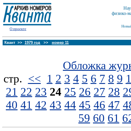
Нау
физико-м
Новы
О проекте
Квант >>
1979 год
>>
номер 11
Обложка жур
стp.
<<
1
2
3
4
5
6
7
8
9
21
22
23
24
25
26
27
28
2
40
41
42
43
44
45
46
47
4
59
60
61
6