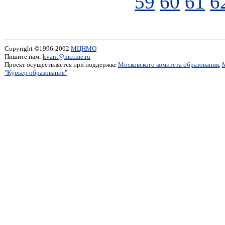
59
60
61
6
Copyright ©1996-2002
МЦНМО
Пишите нам:
kvant@mccme.ru
Проект осуществляется при поддержке
Московского комитета образования
,
"Курьер образования"