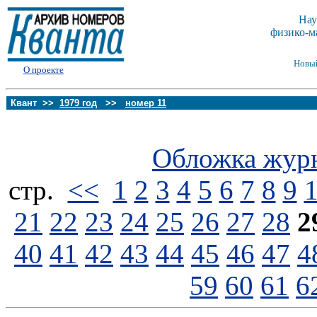
Нау
физико-м
Новы
О проекте
Квант >>
1979 год
>>
номер 11
Обложка жур
стp.
<<
1
2
3
4
5
6
7
8
9
21
22
23
24
25
26
27
28
2
40
41
42
43
44
45
46
47
4
59
60
61
6