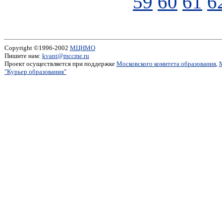
59
60
61
6
Copyright ©1996-2002
МЦНМО
Пишите нам:
kvant@mccme.ru
Проект осуществляется при поддержке
Московского комитета образования
,
"Курьер образования"