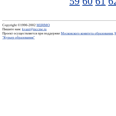
59
60
61
6
Copyright ©1996-2002
МЦНМО
Пишите нам:
kvant@mccme.ru
Проект осуществляется при поддержке
Московского комитета образования
,
"Курьер образования"