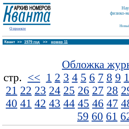
Нау
физико-м
Новы
О проекте
Квант >>
1979 год
>>
номер 11
Обложка жур
стp.
<<
1
2
3
4
5
6
7
8
9
21
22
23
24
25
26
27
28
2
40
41
42
43
44
45
46
47
4
59
60
61
6