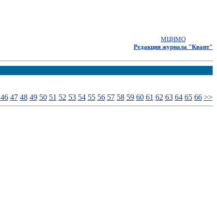
МЦНМО
Редакция журнала "Квант"
46
47
48
49
50
51
52
53
54
55
56
57
58
59
60
61
62
63
64
65
66
>>