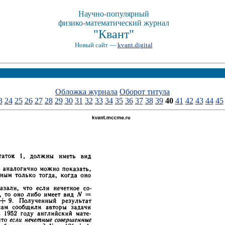
Научно-популярный
физико-математический журнал
"Квант"
Новый сайт —
kvant.digital
Обложка журнала
Оборот титула
3
24
25
26
27
28
29
30
31
32
33
34
35
36
37
38
39
40
41
42
43
44
45