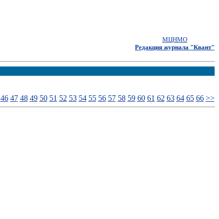
МЦНМО
Редакция журнала "Квант"
46
47
48
49
50
51
52
53
54
55
56
57
58
59
60
61
62
63
64
65
66
>>