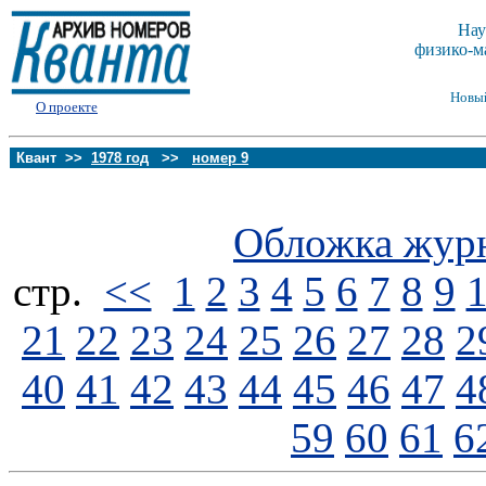
Нау
физико-м
Новы
О проекте
Квант >>
1978 год
>>
номер 9
Обложка жур
стp.
<<
1
2
3
4
5
6
7
8
9
21
22
23
24
25
26
27
28
2
40
41
42
43
44
45
46
47
4
59
60
61
6