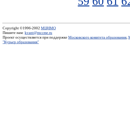
59
60
61
6
Copyright ©1996-2002
МЦНМО
Пишите нам:
kvant@mccme.ru
Проект осуществляется при поддержке
Московского комитета образования
,
"Курьер образования"