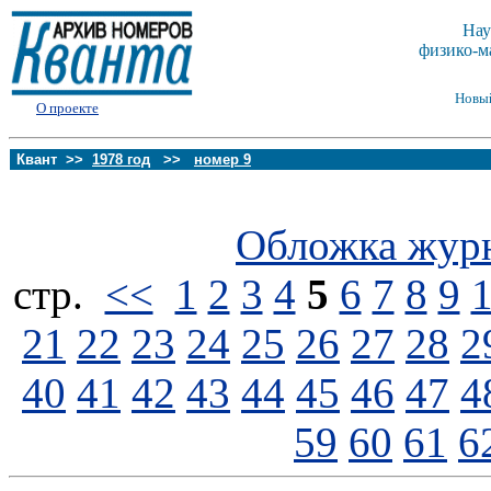
Нау
физико-м
Новы
О проекте
Квант >>
1978 год
>>
номер 9
Обложка жур
стp.
<<
1
2
3
4
5
6
7
8
9
21
22
23
24
25
26
27
28
2
40
41
42
43
44
45
46
47
4
59
60
61
6