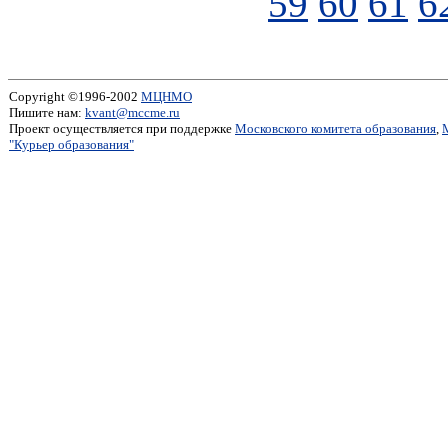
59
60
61
6
Copyright ©1996-2002
МЦНМО
Пишите нам:
kvant@mccme.ru
Проект осуществляется при поддержке
Московского комитета образования
,
"Курьер образования"