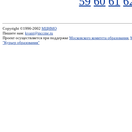
59
60
61
6
Copyright ©1996-2002
МЦНМО
Пишите нам:
kvant@mccme.ru
Проект осуществляется при поддержке
Московского комитета образования
,
"Курьер образования"