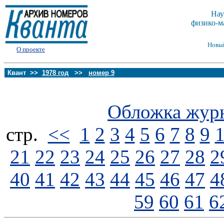
Нау
физико-м
Новы
О проекте
Квант >>
1978 год
>>
номер 9
Обложка жур
стp.
<<
1
2
3
4
5
6
7
8
9
21
22
23
24
25
26
27
28
2
40
41
42
43
44
45
46
47
4
59
60
61
6