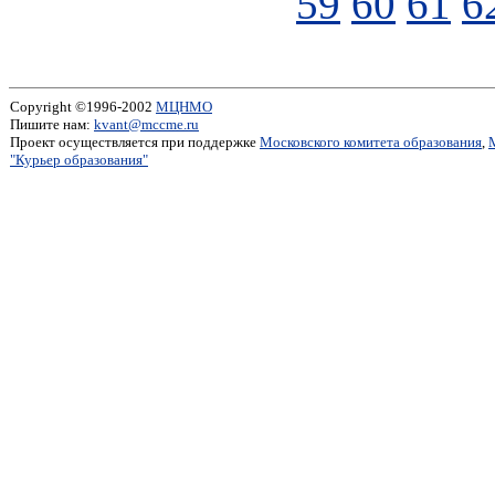
59
60
61
6
Copyright ©1996-2002
МЦНМО
Пишите нам:
kvant@mccme.ru
Проект осуществляется при поддержке
Московского комитета образования
,
"Курьер образования"