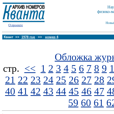
Нау
физико-м
Новы
О проекте
Квант >>
1978 год
>>
номер 4
Обложка жур
стp.
<<
1
2
3
4
5
6
7
8
9
21
22
23
24
25
26
27
28
2
40
41
42
43
44
45
46
47
4
59
60
61
6