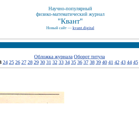
Научно-популярный
физико-математический журнал
"Квант"
Новый сайт —
kvant.digital
Обложка журнала
Оборот титула
3
24
25
26
27
28
29
30
31
32
33
34
35
36
37
38
39
40
41
42
43
44
45