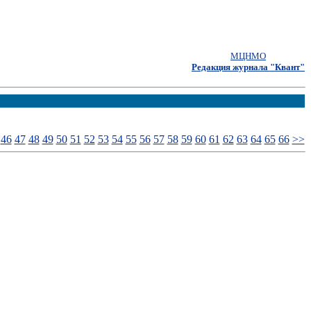
МЦНМО
Редакция журнала "Квант"
46
47
48
49
50
51
52
53
54
55
56
57
58
59
60
61
62
63
64
65
66
>>