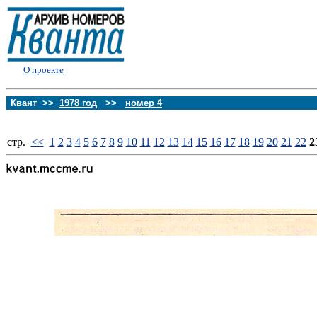
О проекте
Квант >>
1978 год
>>
номер 4
стp.
<<
1
2
3
4
5
6
7
8
9
10
11
12
13
14
15
16
17
18
19
20
21
22
2