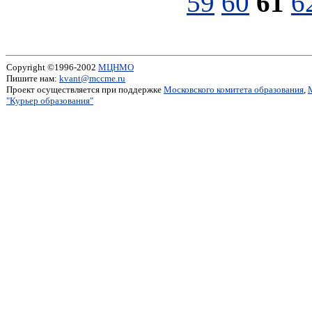
59
60
61
6
Copyright ©1996-2002
МЦНМО
Пишите нам:
kvant@mccme.ru
Проект осуществляется при поддержке
Московского комитета образования
,
"Курьер образования"