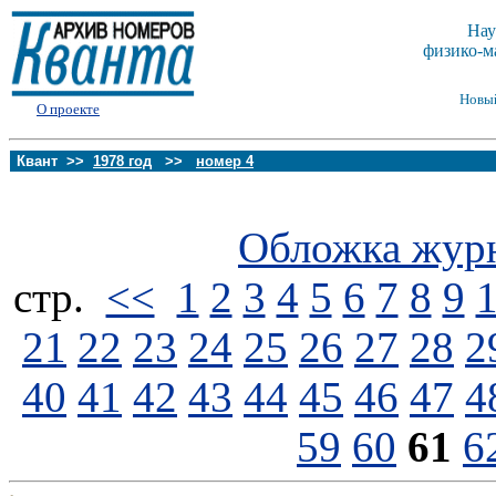
Нау
физико-м
Новы
О проекте
Квант >>
1978 год
>>
номер 4
Обложка жур
стp.
<<
1
2
3
4
5
6
7
8
9
21
22
23
24
25
26
27
28
2
40
41
42
43
44
45
46
47
4
59
60
61
6