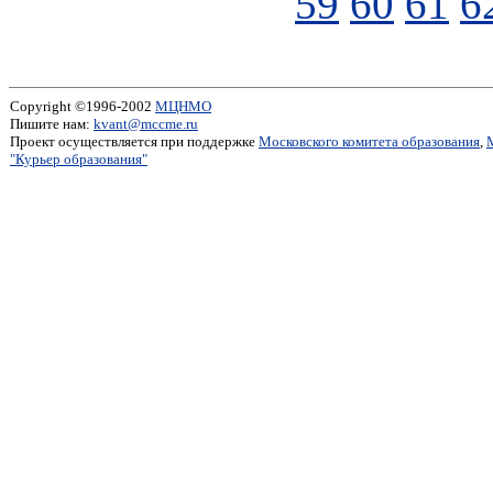
59
60
61
6
Copyright ©1996-2002
МЦНМО
Пишите нам:
kvant@mccme.ru
Проект осуществляется при поддержке
Московского комитета образования
,
"Курьер образования"