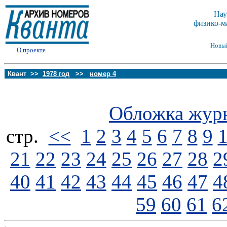
Нау
физико-м
Новы
О проекте
Квант >>
1978 год
>>
номер 4
Обложка жур
стp.
<<
1
2
3
4
5
6
7
8
9
21
22
23
24
25
26
27
28
2
40
41
42
43
44
45
46
47
4
59
60
61
6