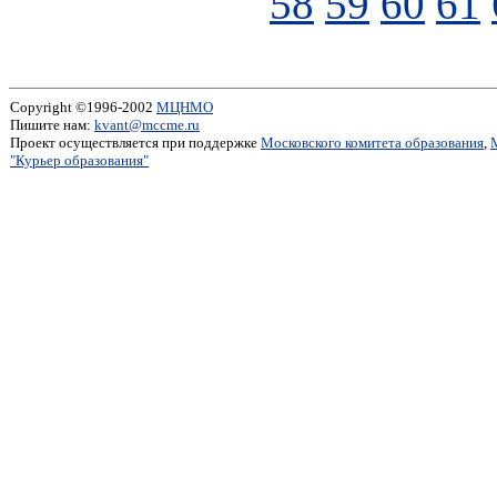
58
59
60
61
Copyright ©1996-2002
МЦНМО
Пишите нам:
kvant@mccme.ru
Проект осуществляется при поддержке
Московского комитета образования
,
"Курьер образования"