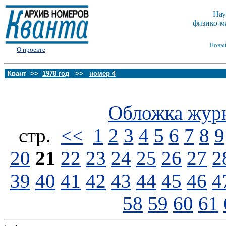
Нау
физико-м
Новы
О проекте
Квант >>
1978 год
>>
номер 4
Обложка жур
стp.
<<
1
2
3
4
5
6
7
8
9
20
21
22
23
24
25
26
27
2
39
40
41
42
43
44
45
46
4
58
59
60
61