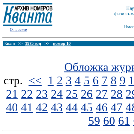
Нау
физико-м
Новы
О проекте
Квант >>
1975 год
>>
номер 10
Обложка жур
стp.
<<
1
2
3
4
5
6
7
8
9
21
22
23
24
25
26
27
28
2
40
41
42
43
44
45
46
47
4
59
60
61