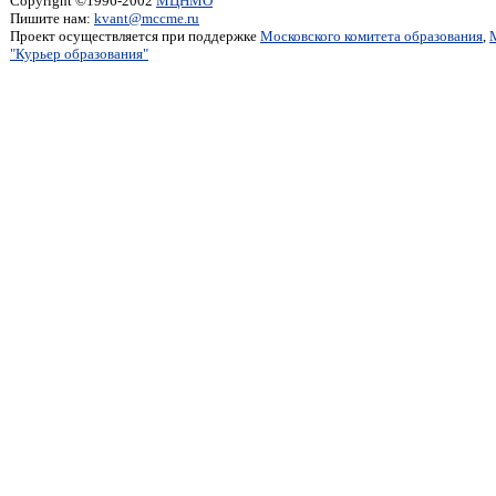
Copyright ©1996-2002
МЦНМО
Пишите нам:
kvant@mccme.ru
Проект осуществляется при поддержке
Московского комитета образования
,
"Курьер образования"