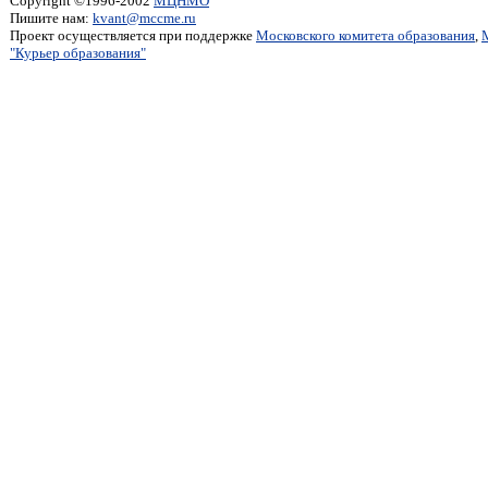
Copyright ©1996-2002
МЦНМО
Пишите нам:
kvant@mccme.ru
Проект осуществляется при поддержке
Московского комитета образования
,
"Курьер образования"