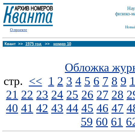
Нау
физико-м
Новы
О проекте
Квант >>
1975 год
>>
номер 10
Обложка жур
стp.
<<
1
2
3
4
5
6
7
8
9
21
22
23
24
25
26
27
28
2
40
41
42
43
44
45
46
47
4
59
60
61
6