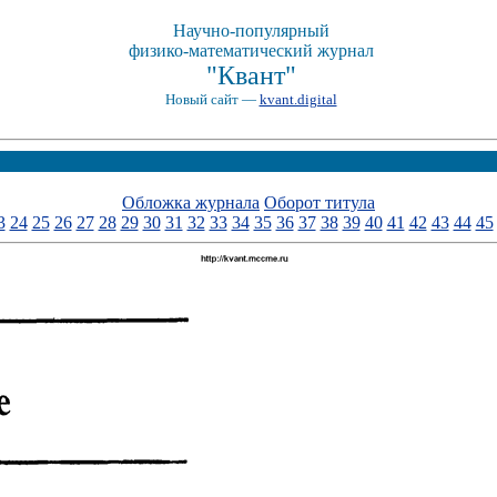
Научно-популярный
физико-математический журнал
"Квант"
Новый сайт —
kvant.digital
Обложка журнала
Оборот титула
3
24
25
26
27
28
29
30
31
32
33
34
35
36
37
38
39
40
41
42
43
44
45