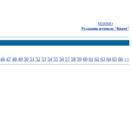
МЦНМО
Редакция журнала "Квант"
46
47
48
49
50
51
52
53
54
55
56
57
58
59
60
61
62
63
64
65
66
>>