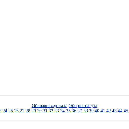
Обложка журнала
Оборот титула
3
24
25
26
27
28
29
30
31
32
33
34
35
36
37
38
39
40
41
42
43
44
45