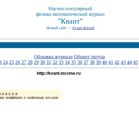
Научно-популярный
физико-математический журнал
"Квант"
Новый сайт —
kvant.digital
Обложка журнала
Оборот титула
3
24
25
26
27
28
29
30
31
32
33
34
35
36
37
38
39
40
41
42
43
44
45