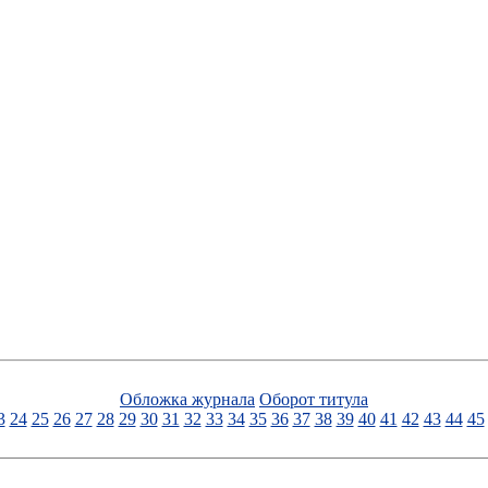
Обложка журнала
Оборот титула
3
24
25
26
27
28
29
30
31
32
33
34
35
36
37
38
39
40
41
42
43
44
45