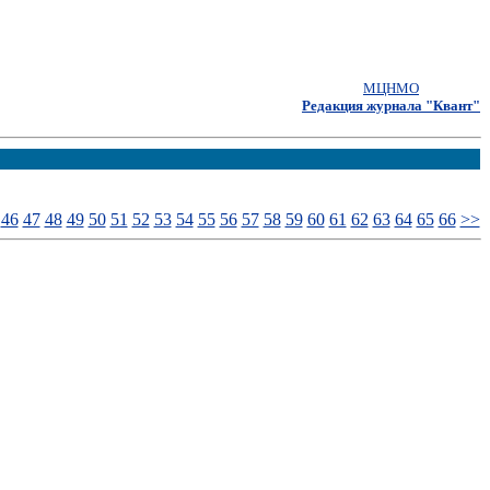
МЦНМО
Редакция журнала "Квант"
46
47
48
49
50
51
52
53
54
55
56
57
58
59
60
61
62
63
64
65
66
>>