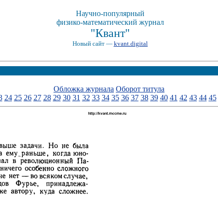
Научно-популярный
физико-математический журнал
"Квант"
Новый сайт —
kvant.digital
Обложка журнала
Оборот титула
3
24
25
26
27
28
29
30
31
32
33
34
35
36
37
38
39
40
41
42
43
44
45