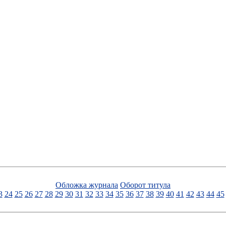
Обложка журнала
Оборот титула
3
24
25
26
27
28
29
30
31
32
33
34
35
36
37
38
39
40
41
42
43
44
45