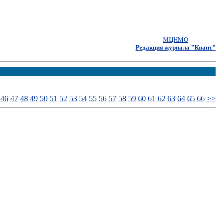
МЦНМО
Редакция журнала "Квант"
46
47
48
49
50
51
52
53
54
55
56
57
58
59
60
61
62
63
64
65
66
>>