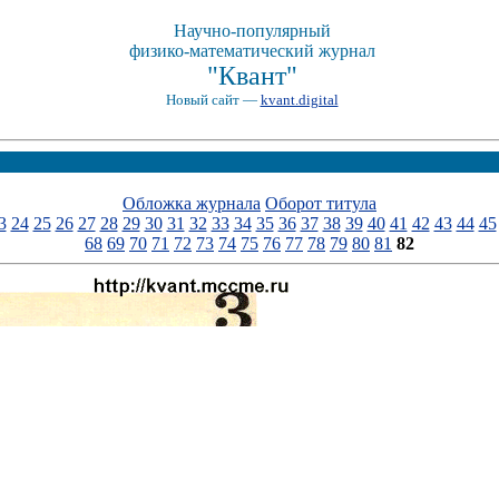
Научно-популярный
физико-математический журнал
"Квант"
Новый сайт —
kvant.digital
Обложка журнала
Оборот титула
3
24
25
26
27
28
29
30
31
32
33
34
35
36
37
38
39
40
41
42
43
44
45
68
69
70
71
72
73
74
75
76
77
78
79
80
81
82