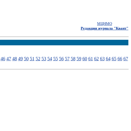
МЦНМО
Редакция журнала "Квант"
46
47
48
49
50
51
52
53
54
55
56
57
58
59
60
61
62
63
64
65
66
67