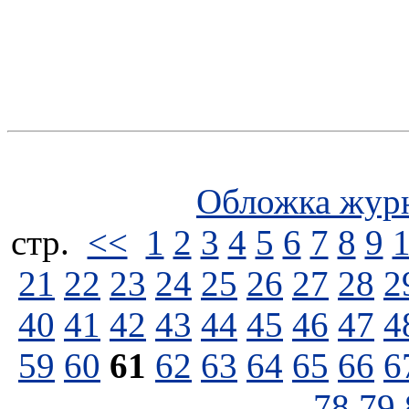
Обложка жур
стp.
<<
1
2
3
4
5
6
7
8
9
21
22
23
24
25
26
27
28
2
40
41
42
43
44
45
46
47
4
59
60
61
62
63
64
65
66
6
78
79