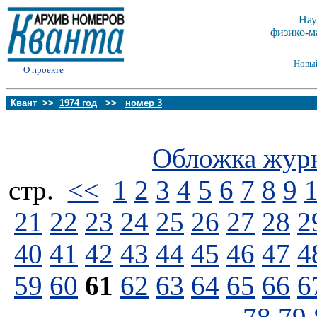
Нау
физико-м
Новы
О проекте
Квант >>
1974 год
>>
номер 3
Обложка жур
стp.
<<
1
2
3
4
5
6
7
8
9
21
22
23
24
25
26
27
28
2
40
41
42
43
44
45
46
47
4
59
60
61
62
63
64
65
66
6