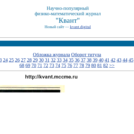
Научно-популярный
физико-математический журнал
"Квант"
Новый сайт —
kvant.digital
Обложка журнала
Оборот титула
3
24
25
26
27
28
29
30
31
32
33
34
35
36
37
38
39
40
41
42
43
44
45
68
69
70
71
72
73
74
75
76
77
78
79
80
81
82
>>