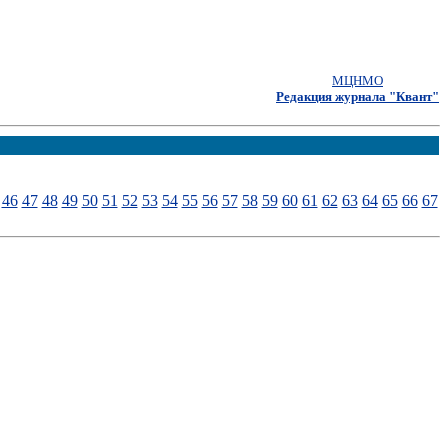
МЦНМО
Редакция журнала "Квант"
46
47
48
49
50
51
52
53
54
55
56
57
58
59
60
61
62
63
64
65
66
67