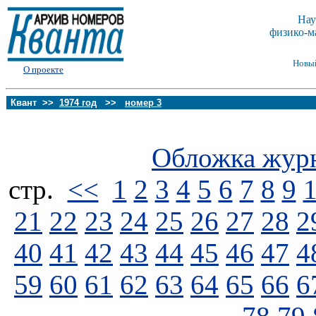
Нау
физико-м
Новы
О проекте
Квант >>
1974 год
>>
номер 3
Обложка жур
стp.
<<
1
2
3
4
5
6
7
8
9
21
22
23
24
25
26
27
28
2
40
41
42
43
44
45
46
47
4
59
60
61
62
63
64
65
66
6