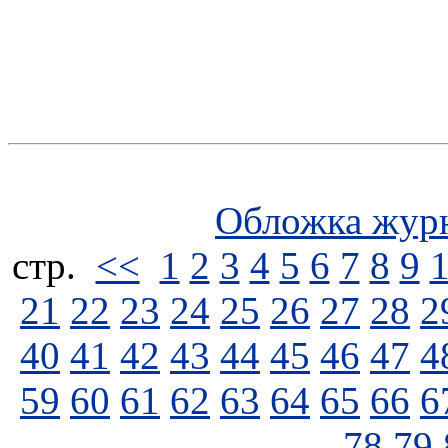
Обложка жур
стp.
<<
1
2
3
4
5
6
7
8
9
21
22
23
24
25
26
27
28
2
40
41
42
43
44
45
46
47
4
59
60
61
62
63
64
65
66
6
78
79