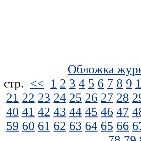
Обложка жур
стp.
<<
1
2
3
4
5
6
7
8
9
21
22
23
24
25
26
27
28
2
40
41
42
43
44
45
46
47
4
59
60
61
62
63
64
65
66
6
78
79