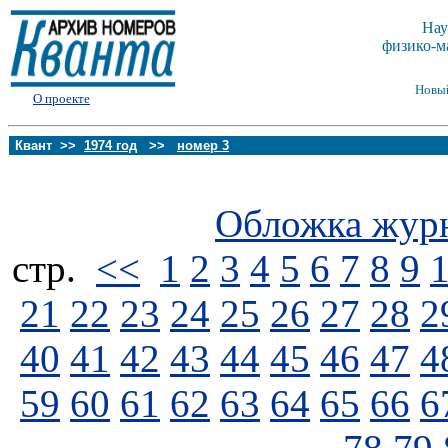
Нау
физико-м
Новы
О проекте
Квант >>
1974 год
>>
номер 3
Обложка жур
стp.
<<
1
2
3
4
5
6
7
8
9
21
22
23
24
25
26
27
28
2
40
41
42
43
44
45
46
47
4
59
60
61
62
63
64
65
66
6