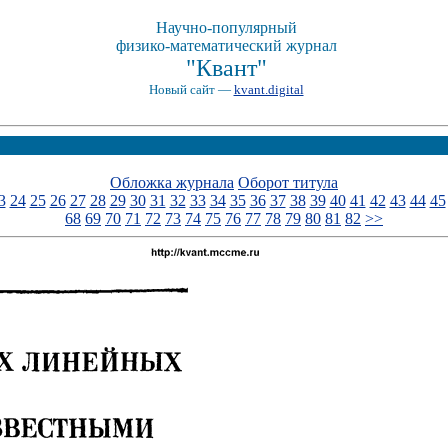
Научно-популярный
физико-математический журнал
"Квант"
Новый сайт —
kvant.digital
Обложка журнала
Оборот титула
3
24
25
26
27
28
29
30
31
32
33
34
35
36
37
38
39
40
41
42
43
44
45
68
69
70
71
72
73
74
75
76
77
78
79
80
81
82
>>