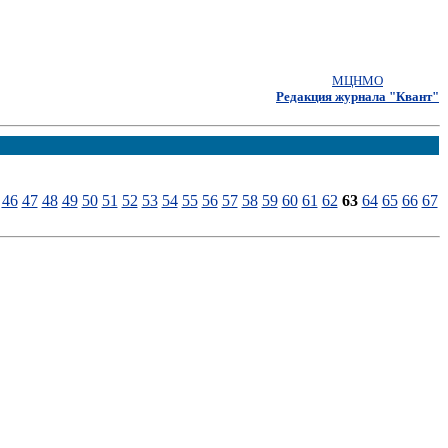
МЦНМО
Редакция журнала "Квант"
46
47
48
49
50
51
52
53
54
55
56
57
58
59
60
61
62
63
64
65
66
67