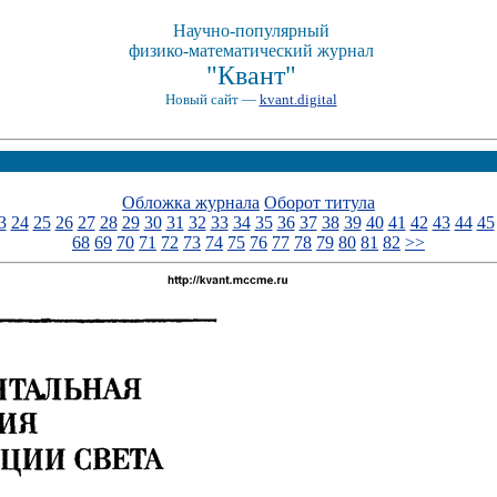
Научно-популярный
физико-математический журнал
"Квант"
Новый сайт —
kvant.digital
Обложка журнала
Оборот титула
3
24
25
26
27
28
29
30
31
32
33
34
35
36
37
38
39
40
41
42
43
44
45
68
69
70
71
72
73
74
75
76
77
78
79
80
81
82
>>