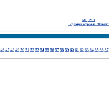
МЦНМО
Редакция журнала "Квант"
46
47
48
49
50
51
52
53
54
55
56
57
58
59
60
61
62
63
64
65
66
67