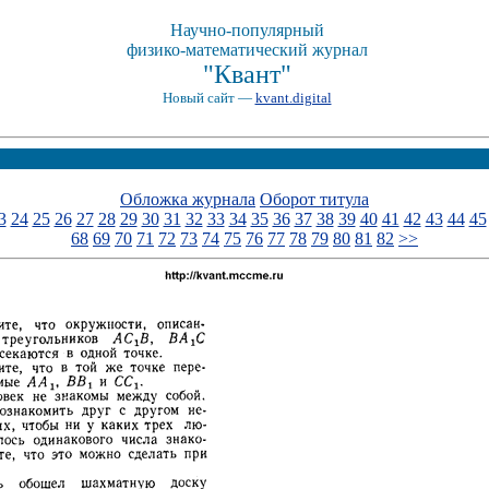
Научно-популярный
физико-математический журнал
"Квант"
Новый сайт —
kvant.digital
Обложка журнала
Оборот титула
3
24
25
26
27
28
29
30
31
32
33
34
35
36
37
38
39
40
41
42
43
44
45
68
69
70
71
72
73
74
75
76
77
78
79
80
81
82
>>