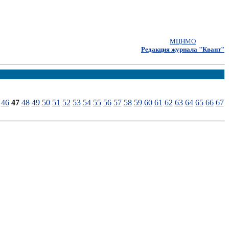
МЦНМО
Редакция журнала "Квант"
46
47
48
49
50
51
52
53
54
55
56
57
58
59
60
61
62
63
64
65
66
67