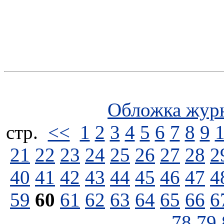
Обложка жур
стp.
<<
1
2
3
4
5
6
7
8
9
21
22
23
24
25
26
27
28
2
40
41
42
43
44
45
46
47
4
59
60
61
62
63
64
65
66
6
78
79