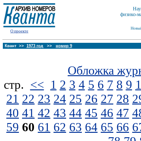
Нау
физико-м
Новы
О проекте
Квант >>
1973 год
>>
номер 9
Обложка жур
стp.
<<
1
2
3
4
5
6
7
8
9
21
22
23
24
25
26
27
28
2
40
41
42
43
44
45
46
47
4
59
60
61
62
63
64
65
66
6