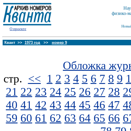
Нау
физико-м
Новы
О проекте
Квант >>
1973 год
>>
номер 9
Обложка жур
стp.
<<
1
2
3
4
5
6
7
8
9
21
22
23
24
25
26
27
28
2
40
41
42
43
44
45
46
47
4
59
60
61
62
63
64
65
66
6