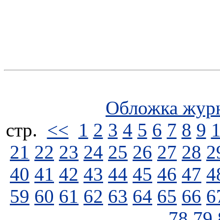
Обложка жур
стp.
<<
1
2
3
4
5
6
7
8
9
21
22
23
24
25
26
27
28
2
40
41
42
43
44
45
46
47
4
59
60
61
62
63
64
65
66
6
78
79