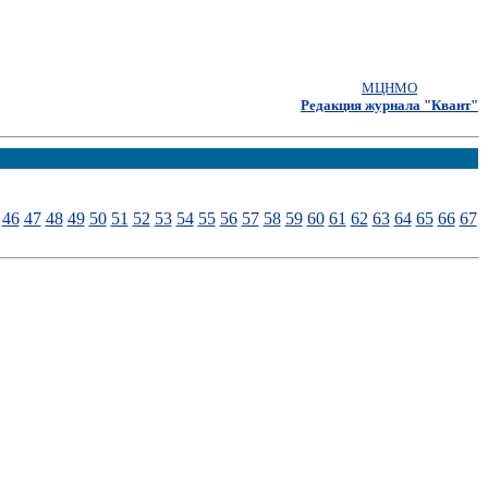
МЦНМО
Редакция журнала "Квант"
46
47
48
49
50
51
52
53
54
55
56
57
58
59
60
61
62
63
64
65
66
67