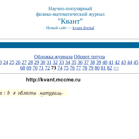
Научно-популярный
физико-математический журнал
"Квант"
Новый сайт —
kvant.digital
Обложка журнала
Оборот титула
3
24
25
26
27
28
29
30
31
32
33
34
35
36
37
38
39
40
41
42
43
44
45
68
69
70
71
72
73
74
75
76
77
78
79
80
81
82
>>