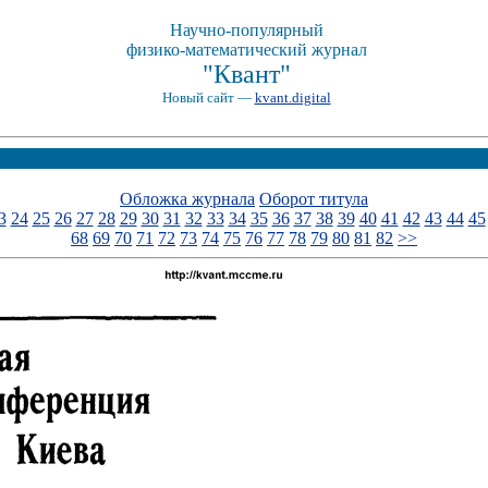
Научно-популярный
физико-математический журнал
"Квант"
Новый сайт —
kvant.digital
Обложка журнала
Оборот титула
3
24
25
26
27
28
29
30
31
32
33
34
35
36
37
38
39
40
41
42
43
44
45
68
69
70
71
72
73
74
75
76
77
78
79
80
81
82
>>