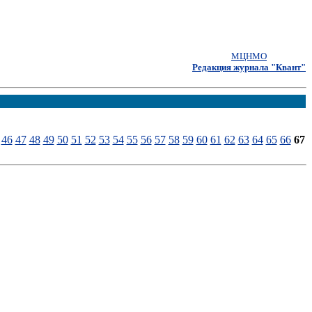
МЦНМО
Редакция журнала "Квант"
46
47
48
49
50
51
52
53
54
55
56
57
58
59
60
61
62
63
64
65
66
67