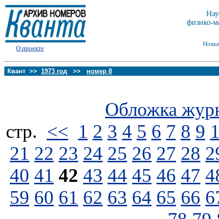
Нау
физико-м
Новы
О проекте
Квант >>
1973 год
>>
номер 8
Обложка жур
стp.
<<
1
2
3
4
5
6
7
8
9
21
22
23
24
25
26
27
28
2
40
41
42
43
44
45
46
47
4
59
60
61
62
63
64
65
66
6