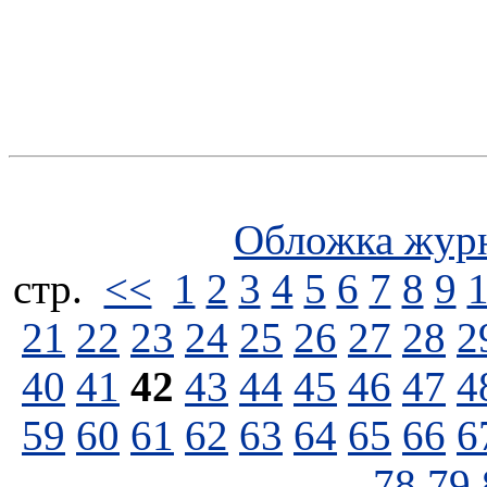
Обложка жур
стp.
<<
1
2
3
4
5
6
7
8
9
21
22
23
24
25
26
27
28
2
40
41
42
43
44
45
46
47
4
59
60
61
62
63
64
65
66
6
78
79