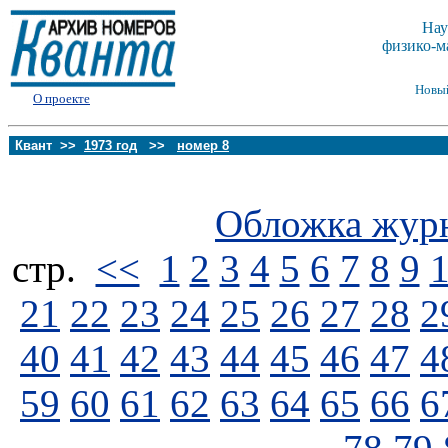
Нау
физико-м
Новы
О проекте
Квант >>
1973 год
>>
номер 8
Обложка жур
стp.
<<
1
2
3
4
5
6
7
8
9
21
22
23
24
25
26
27
28
2
40
41
42
43
44
45
46
47
4
59
60
61
62
63
64
65
66
6