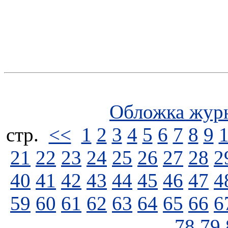
Обложка жур
стp.
<<
1
2
3
4
5
6
7
8
9
21
22
23
24
25
26
27
28
2
40
41
42
43
44
45
46
47
4
59
60
61
62
63
64
65
66
6
78
79