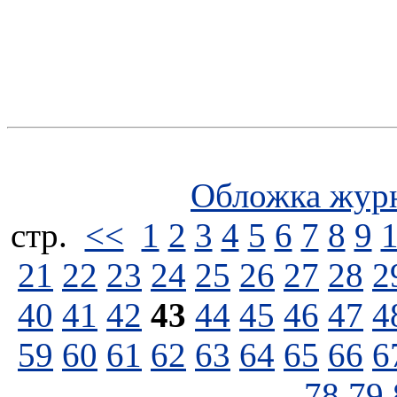
Обложка жур
стp.
<<
1
2
3
4
5
6
7
8
9
21
22
23
24
25
26
27
28
2
40
41
42
43
44
45
46
47
4
59
60
61
62
63
64
65
66
6
78
79