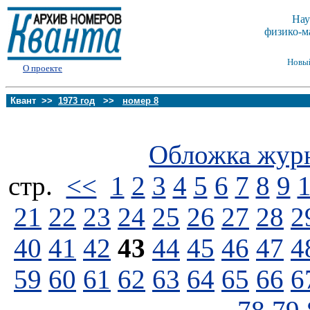
Нау
физико-м
Новы
О проекте
Квант >>
1973 год
>>
номер 8
Обложка жур
стp.
<<
1
2
3
4
5
6
7
8
9
21
22
23
24
25
26
27
28
2
40
41
42
43
44
45
46
47
4
59
60
61
62
63
64
65
66
6