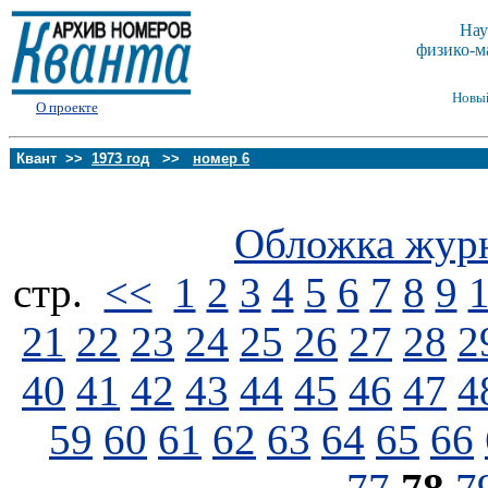
Нау
физико-м
Новы
О проекте
Квант >>
1973 год
>>
номер 6
Обложка жур
стp.
<<
1
2
3
4
5
6
7
8
9
21
22
23
24
25
26
27
28
2
40
41
42
43
44
45
46
47
4
59
60
61
62
63
64
65
66