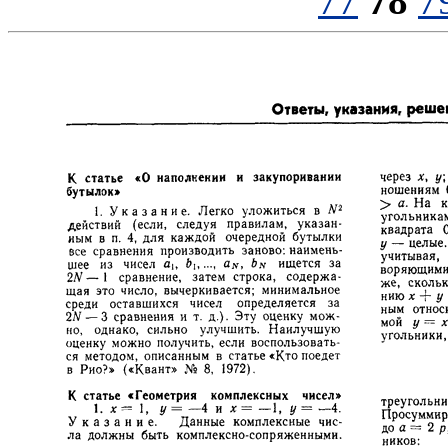
77
78
7