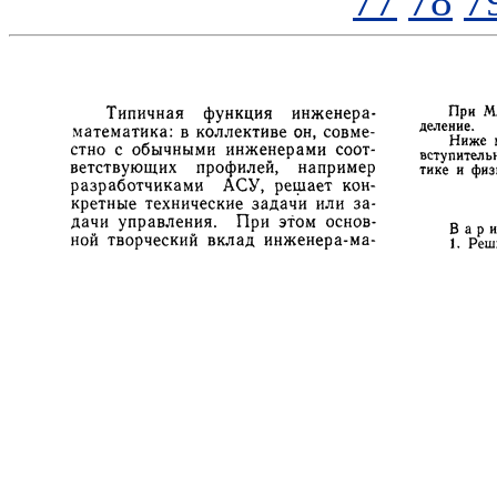
77
78
7