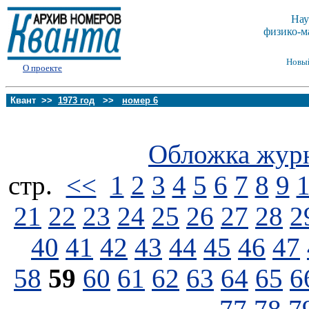
Нау
физико-м
Новы
О проекте
Квант >>
1973 год
>>
номер 6
Обложка жур
стp.
<<
1
2
3
4
5
6
7
8
9
21
22
23
24
25
26
27
28
2
40
41
42
43
44
45
46
47
58
59
60
61
62
63
64
65
6