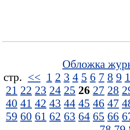
Обложка жур
стp.
<<
1
2
3
4
5
6
7
8
9
21
22
23
24
25
26
27
28
2
40
41
42
43
44
45
46
47
4
59
60
61
62
63
64
65
66
6
78
79