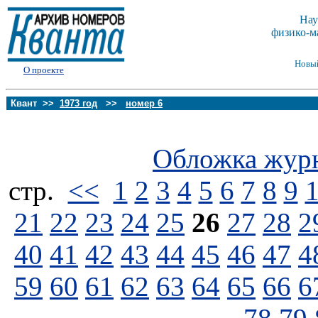
Нау
физико-м
Новы
О проекте
Квант >>
1973 год
>>
номер 6
Обложка жур
стp.
<<
1
2
3
4
5
6
7
8
9
21
22
23
24
25
26
27
28
2
40
41
42
43
44
45
46
47
4
59
60
61
62
63
64
65
66
6