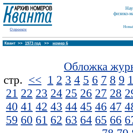
Нау
физико-м
Новы
О проекте
Квант >>
1973 год
>>
номер 6
Обложка жур
стp.
<<
1
2
3
4
5
6
7
8
9
21
22
23
24
25
26
27
28
2
40
41
42
43
44
45
46
47
4
59
60
61
62
63
64
65
66
6