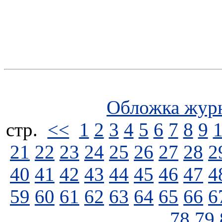
Обложка жур
стp.
<<
1
2
3
4
5
6
7
8
9
21
22
23
24
25
26
27
28
2
40
41
42
43
44
45
46
47
4
59
60
61
62
63
64
65
66
6
78
79