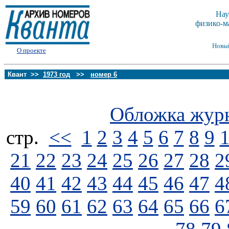
Нау
физико-м
Новы
О проекте
Квант >>
1973 год
>>
номер 6
Обложка жур
стp.
<<
1
2
3
4
5
6
7
8
9
21
22
23
24
25
26
27
28
2
40
41
42
43
44
45
46
47
4
59
60
61
62
63
64
65
66
6