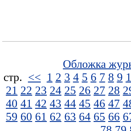
Обложка жур
стp.
<<
1
2
3
4
5
6
7
8
9
21
22
23
24
25
26
27
28
2
40
41
42
43
44
45
46
47
4
59
60
61
62
63
64
65
66
6
78
79