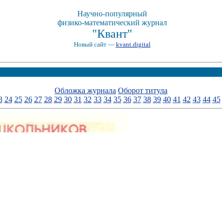
Научно-популярный
физико-математический журнал
"Квант"
Новый сайт —
kvant.digital
Обложка журнала
Оборот титула
3
24
25
26
27
28
29
30
31
32
33
34
35
36
37
38
39
40
41
42
43
44
45