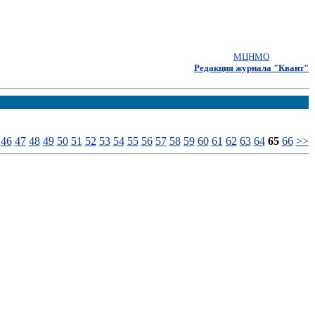
МЦНМО
Редакция журнала "Квант"
46
47
48
49
50
51
52
53
54
55
56
57
58
59
60
61
62
63
64
65
66
>>