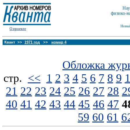
Нау
физико-м
Новы
О проекте
Квант >>
1971 год
>>
номер 4
Обложка жур
стp.
<<
1
2
3
4
5
6
7
8
9
21
22
23
24
25
26
27
28
2
40
41
42
43
44
45
46
47
4
59
60
61
6