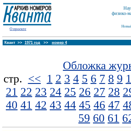
Нау
физико-м
Новы
О проекте
Квант >>
1971 год
>>
номер 4
Обложка жур
стp.
<<
1
2
3
4
5
6
7
8
9
21
22
23
24
25
26
27
28
2
40
41
42
43
44
45
46
47
4
59
60
61
6